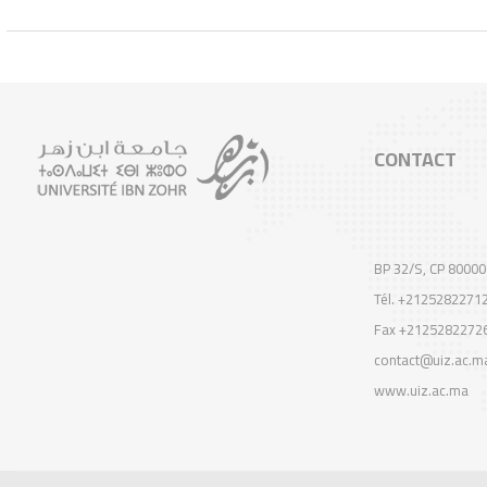
CONTACT
BP 32/S, CP 80000
Tél. +2125282271
Fax +2125282272
contact@uiz.ac.m
www.uiz.ac.ma