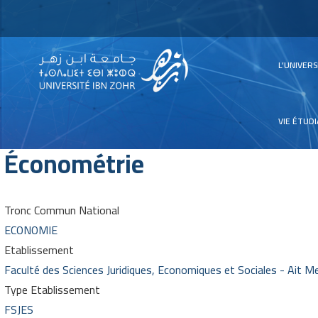
Main
L’UNIVER
navig
VIE ÉTUD
Économétrie
Tronc Commun National
ECONOMIE
Etablissement
Faculté des Sciences Juridiques, Economiques et Sociales - Ait Me
Type Etablissement
FSJES