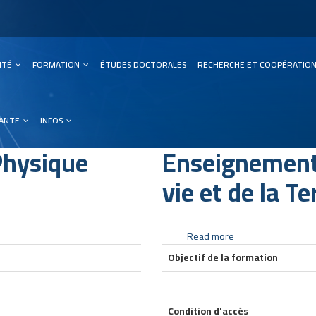
SITÉ
FORMATION
ÉTUDES DOCTORALES
RECHERCHE ET COOPÉRATIO
ation
IANTE
INFOS
Physique
Enseignement 
vie et de la Te
Read more
about
Enseignement
Objectif de la formation
Secondaire
-
Sciences
Condition d'accès
de