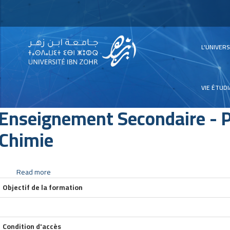
Main
L’UNIVER
navig
VIE ÉTUD
Enseignement Secondaire - 
Chimie
Read more
about
Enseignement
Objectif de la formation
Secondaire
-
Physique
Condition d'accès
Chimie