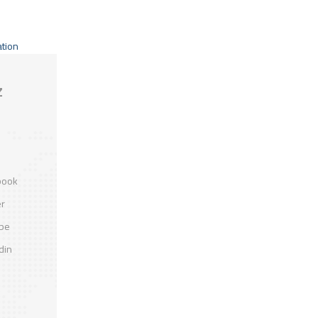
ation
Z
book
er
ube
din