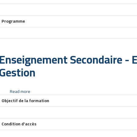
Programme
Enseignement Secondaire - 
Gestion
Read more
about
Enseignement
Objectif de la formation
Secondaire
-
Economie
Condition d'accès
et
Gestion