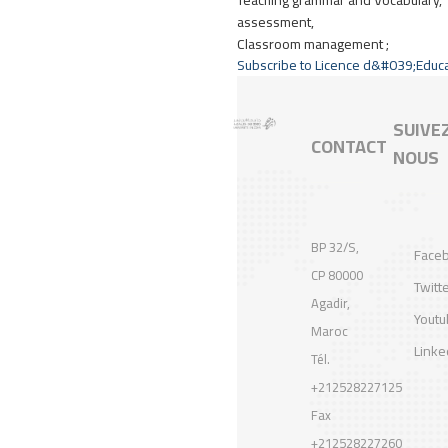
Teaching grammar and Vocabulary,
assessment,
Classroom management ;
Subscribe to Licence d&#039;Educ
SUIVE
CONTACT
NOUS
BP 32/S,
Face
CP 80000
Twitt
Agadir,
Yout
Maroc
Linke
Tél.
+212528227125
Fax
+212528227260