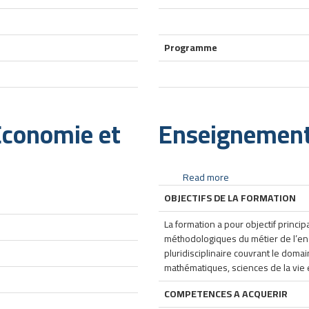
la
vie
et
Programme
de
la
Terre
Economie et
Enseignement
Read more
about
Enseignement
OBJECTIFS DE LA FORMATION
Primaire
La formation a pour objectif princi
méthodologiques du métier de l’en
pluridisciplinaire couvrant le doma
mathématiques, sciences de la vie et
COMPETENCES A ACQUERIR