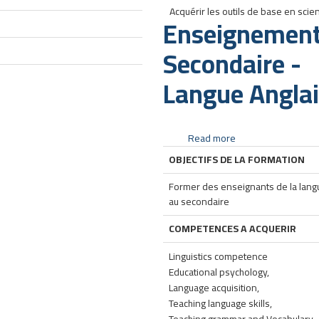
Acquérir les outils de base en scie
Enseignemen
Secondaire -
Langue Angla
Read more
about
Enseignement
OBJECTIFS DE LA FORMATION
Secondaire
-
Former des enseignants de la lang
Langue
au secondaire
Anglaise
COMPETENCES A ACQUERIR
Linguistics competence
Educational psychology,
Language acquisition,
Teaching language skills,