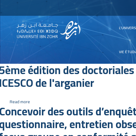
Main
L’UNIVER
navig
VIE ÉTUD
5ème édition des doctoriales 
ICESCO de l'arganier
Read more
about
Concevoir des outils d’enquêt
5ème
édition
questionnaire, entretien obs
des
doctoriales
de