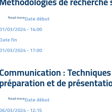
Méthodologies de recherche s
type
de
recherche
Date début
Read more
about
menée
Méthodologies
01/03/2024 - 14:00
de
recherche
Date fin
scientifique
01/03/2024
- 17:00
Communication : Techniques
préparation et de présentati
Date début
Read more
about
Communication
06/03/2024 - 12:15
: