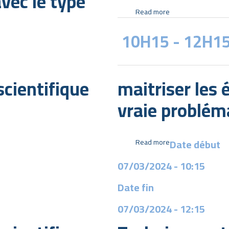
vec le type
Recherche
Read more
about
Communication
10H15 - 12H1
:
Techniques
de
préparation
cientifique
maitriser les 
et
de
vraie problém
présentation
d’exposés
Date début
Read more
about
maitriser
07/03/2024 - 10:15
les
étapes
Date fin
pour
construire
07/03/2024
- 12:15
une
vraie