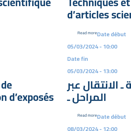
cientifique
Techniques et
problématique
d’articles sci
Date début
Read more
about
Techniques
05/03/2024 - 10:00
et
méthodes
Date fin
de
rédaction
05/03/2024
- 13:00
d’articles
scientifiques
 de
ـ الانتقال عبر
on d’exposés
المراحل ـ
Date début
Read more
about
منهجية
08/03/2024 - 12:00
كتابة