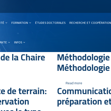
SITÉ
FORMATION
ÉTUDES DOCTORALES
RECHERCHE ET COOPÉRATIO
ation
IANTE
INFOS
de la Chaire
Méthodologie 
Méthodologie
Read more
about
e de terrain:
Communicatio
Méthodologie
Scientifique
ervation
préparation e
et
Méthodologie
de