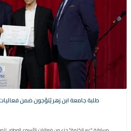
طلبة جامعة ابن زهر يُتوَّجون ضمن فعاليا
مسابقة "عبر الكلمة" جزء من فعاليات الأسبوع الوطني للص