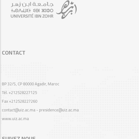
CONTACT
BP 32/S, CP 80000 Agadir, Maroc
Tél. +212528227125
Fax +212528227260
contact@uiz.ac.ma - presidence@uiz.ac.ma
www.uiz.ac.ma
SUIVEZ NOUS