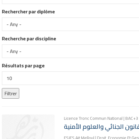
Rechercher par diplôme
Recherche par discipline
Résultats par page
Licence Tronc Commun National | BAC+3
انون الجنائي والعلوم الأمنية
FSJES Ait Melloul | Droit, Economie Et Ges