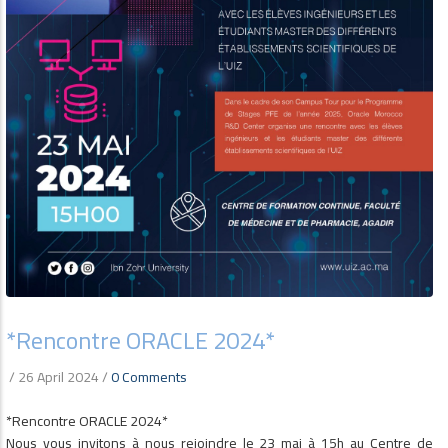
*Rencontre ORACLE 2024*
/
26 April 2024
/
0 Comments
*Rencontre ORACLE 2024*
Nous vous invitons à nous rejoindre le 23 mai à 15h au Centre de