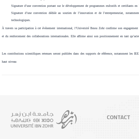
Signature d’une convention portant sur le développement de programmes exécutifs et certifiants en 
Signature d’une convention dédiée au soutien de l’innovation et de l’entrepreneuriat, notamment
technologiques.
À travers sa participation à cet événement international, l’Université Ibnou Zohr confirme son engagement
et du renforcement des collaborations internationales. Elle affirme ainsi son positionnement en tant qu’ac
Les contributions scientifiques retenues seront publiées dans des supports de référence, notamment les IEE
haut niveau
CONTACT