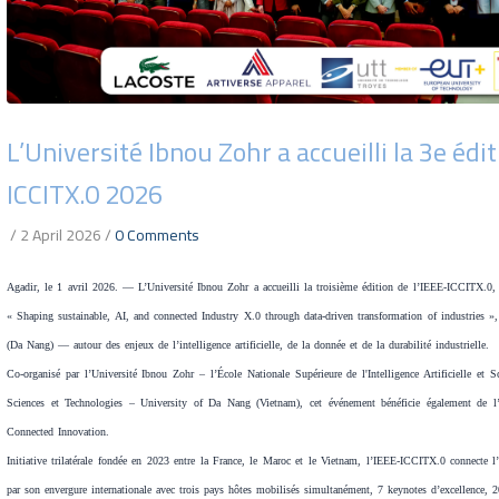
L’Université Ibnou Zohr a accueilli la 3e édi
ICCITX.0 2026
/
2 April 2026
/
0 Comments
Agadir, le 1 avril 2026. — L’Université Ibnou Zohr a accueilli la troisième édition de l’IEEE-ICCITX.0,
« Shaping sustainable, AI, and connected Industry X.0 through data-driven transformation of industries »
(Da Nang) — autour des enjeux de l’intelligence artificielle, de la donnée et de la durabilité industrielle.
Co-organisé par l’Université Ibnou Zohr – l’École Nationale Supérieure de l'Intelligence Artificielle et
Sciences et Technologies – University of Da Nang (Vietnam), cet événement bénéficie également de l’a
Connected Innovation.
Initiative trilatérale fondée en 2023 entre la France, le Maroc et le Vietnam, l’IEEE-ICCITX.0 connecte l’
par son envergure internationale avec trois pays hôtes mobilisés simultanément, 7 keynotes d’excellence, 