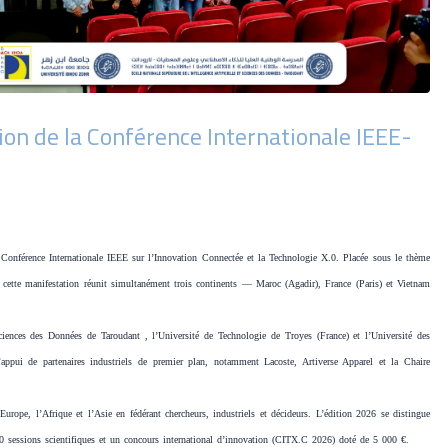
tion de la Conférence Internationale IEEE-
 Conférence Internationale IEEE sur l’Innovation Connectée et la Technologie X.0. Placée sous le thème
, cette manifestation réunit simultanément trois continents — Maroc (Agadir), France (Paris) et Vietnam
 Sciences des Données de Taroudant , l’Université de Technologie de Troyes (France) et l’Université des
ppui de partenaires industriels de premier plan, notamment Lacoste, Artiverse Apparel et la Chaire
Europe, l’Afrique et l’Asie en fédérant chercheurs, industriels et décideurs. L’édition 2026 se distingue
20 sessions scientifiques et un concours international d’innovation (CITX.C 2026) doté de 5 000 €.