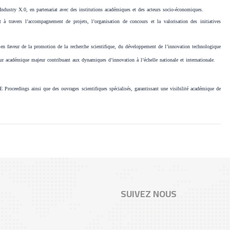
Industry X.0, en partenariat avec des institutions académiques et des acteurs socio-économiques.
 à travers l’accompagnement de projets, l’organisation de concours et la valorisation des initiatives
 en faveur de la promotion de la recherche scientifique, du développement de l’innovation technologique
teur académique majeur contribuant aux dynamiques d’innovation à l’échelle nationale et internationale.
E Proceedings ainsi que des ouvrages scientifiques spécialisés, garantissant une visibilité académique de
SUIVEZ NOUS