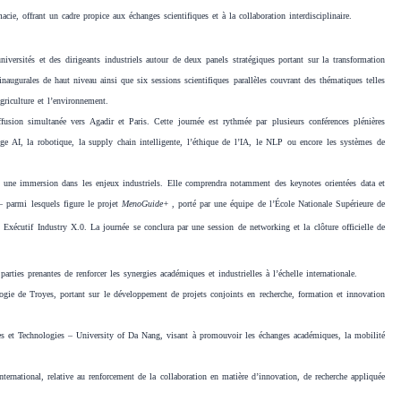
e, offrant un cadre propice aux échanges scientifiques et à la collaboration interdisciplinaire.
iversités et des dirigeants industriels autour de deux panels stratégiques portant sur la transformation
inaugurales de haut niveau ainsi que six sessions scientifiques parallèles couvrant des thématiques telles
’agriculture et l’environnement.
sion simultanée vers Agadir et Paris. Cette journée est rythmée par plusieurs conférences plénières
Edge AI, la robotique, la supply chain intelligente, l’éthique de l’IA, le NLP ou encore les systèmes de
 à une immersion dans les enjeux industriels. Elle comprendra notamment des keynotes orientées data et
— parmi lesquels figure le projet
MenoGuide+
, porté par une équipe de
l’École Nationale Supérieure de
 Exécutif Industry X.0. La journée se conclura par une session de networking et la clôture officielle de
arties prenantes de renforcer les synergies académiques et industrielles à l’échelle internationale.
ogie de Troyes, portant sur le développement de projets conjoints en recherche, formation et innovation
ces et Technologies – University of Da Nang, visant à promouvoir les échanges académiques, la mobilité
nternational, relative au renforcement de la collaboration en matière d’innovation, de recherche appliquée