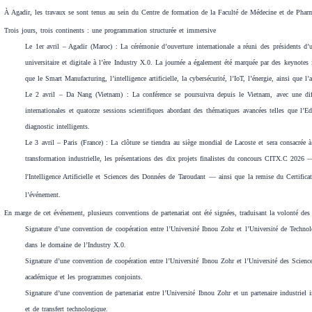
À Agadir, les travaux se sont tenus au sein du Centre de formation de la Faculté de Médecine et de Pharmaci
Trois jours, trois continents : une programmation structurée et immersive
Le 1er avril – Agadir (Maroc) : La cérémonie d’ouverture internationale a réuni des présidents d’un
universitaire et digitale à l’ère Industry X.0. La journée a également été marquée par des keynotes 
que le Smart Manufacturing, l’intelligence artificielle, la cybersécurité, l’IoT, l’énergie, ainsi que l
Le 2 avril – Da Nang (Vietnam) : La conférence se poursuivra depuis le Vietnam, avec une diffu
internationales et quatorze sessions scientifiques abordant des thématiques avancées telles que l’
diagnostic intelligents.
Le 3 avril – Paris (France) :
La clôture se tiendra au siège mondial de Lacoste et sera consacrée
transformation industrielle, les présentations des dix projets finalistes du concours CITX.C 2026 
l'Intelligence Artificielle et Sciences des Données de Taroudant
— ainsi que la remise du Certificat
l’événement.
En marge de cet événement, plusieurs conventions de partenariat ont été signées, traduisant la volonté des p
Signature d’une convention de coopération entre l’Université Ibnou Zohr et l’Université de Technol
dans le domaine de l’Industry X.0.
Signature d’une convention de coopération entre l’Université Ibnou Zohr et l’Université des Scien
académique et les programmes conjoints.
Signature d’une convention de partenariat entre l’Université Ibnou Zohr et un partenaire industriel i
et de transfert technologique.