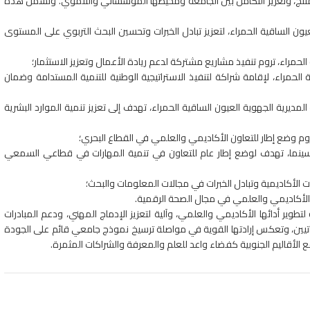
لمنتج، وتعزيز التكامل بين الجامعة ومحيطها المؤسساتي والتنموي. وتشمل هذه
لعيون الساقية الحمراء، لتعزيز تبادل الخبرات وتحسين البحث التربوي على المستوى
الحمراء، تروم تنفيذ مشاريع مشتركة لدعم ريادة الأعمال وتعزيز الاستثمار؛
ة الحمراء، لإقامة شراكة لتنفيذ الاستراتيجية الوطنية للتنمية المستدامة وضمان
لمديرية الجهوية العيون الساقية الحمراء، تهدف إلى تعزيز تنمية الموارد البشرية
، تروم وضع إطار للتعاون الأكاديمي والعلمي في القطاع البحري؛
لسينما، تهدف لوضع إطار عام للتعاون في تنمية المهارات في قطاعي السمعي
قات الأكاديمية وتبادل الخبرات في مجالات المعلومات والبحث؛
ون الأكاديمي والعلمي في مجال الصحة الرقمية.
ر أدائها الأكاديمي والعلمي، وآلية لتعزيز الإدماج المهني، ودعم المبادرات
ساتيين، وتعكس إرادتها القوية في مواصلة ترسيخ نموذج جامعي قائم على الجودة
قع الأقاليم الجنوبية كفضاء واعد للعلم والمعرفة والشراكات المثمرة.