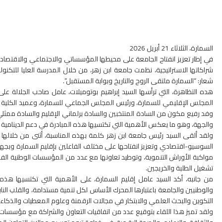
السمارة، الثلاثاء 21 أبريل 2026
في إطار تعزيز انفتاح الجامعة على محيطها المؤسساتي والاجتماعي والاقتصادي،
شراكاتها الاستراتيجية، نظمت جامعة ابن زهر، من خلال المدرسة العليا للتكنو
شعار: “السمارة ملتقى الروح والتاريخ وبوابة المستقبل”.
هده التظاهرة، التي ترأسها السيد إبراهيم بوتوميلات، عامل صاحب الجلالة ع
المجلس الإقليمي للسمارة، ورئيس المجلس الجماعي للسمارة، وعميد الكلية متعد
وفد رفيع مكون من السادة المنتخبين والسادة برلماني الإقليم والسادة ممثلي ال
والجهة، وهو ما يعكس الأهمية التي تكتسيها هذه المبادرة في دعم الدينامية الت
ولقد ألقى السيد رئيس جامعة ابن زهر كلمة بهذه المناسبة، أثنى من خلالها 
السوسيو-اقتصادي وتعزيز انفتاحها على مختلف الفاعلين بإقليم السمارة وبجهة
مواكبة الأوراش التنموية، وتوطيد تعاونها مع عدد من المؤسسات الوطنية الفاع
تشغيل الطلبة والخريجين.
من جانبه، أكد السيد عامل إقليم السمارة، على الأهمية التي تكتسيها هذه 
والوطنيين والجامعة باعتبارها المحرك الأساس لكل تنمية مستدامة، والقلب الناب
التكوين والبحث العلمي والابتكار في مجالات الرقمنة وعلوم المعطيات والذكاء
ولقد تميز هذا اللقاء بتوقيع عدد من اتفاقيات التعاون والشراكة مع مؤسسات وط