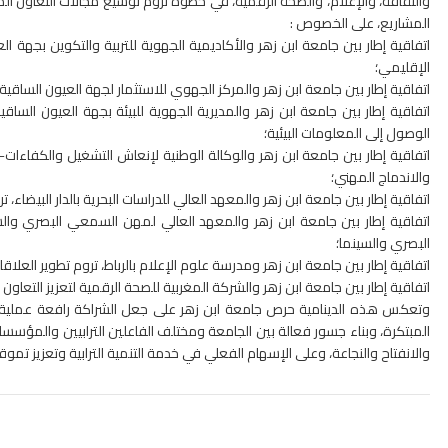
والثقافة، والإعلام، والصحة الرقمية، في خطوة تروم توسيع مجالات التعاون ا
المشاريع، على الخصوص :
اتفاقية إطار بين جامعة ابن زهر والأكاديمية الجهوية للتربية والتكوين بجهة ا
الإقليمي؛
اتفاقية إطار بين جامعة ابن زهر والمركز الجهوي للاستثمار لجهة العيون الساقية 
اتفاقية إطار بين جامعة ابن زهر والمديرية الجهوية للبيئة بجهة العيون الساقي
الوصول إلى المعلومات البيئية؛
اتفاقية إطار بين جامعة ابن زهر والوكالة الوطنية لإنعاش التشغيل والكفاءات- ا
والاندماج المهني؛
اتفاقية إطار بين جامعة ابن زهر والمعهد العالي للدراسات البحرية بالدار البيضاء
اتفاقية إطار بين جامعة ابن زهر والمعهد العالي لمهن السمعي البصري وا
البصري والسينما؛
اتفاقية إطار بين جامعة ابن زهر ومدرسة علوم الإعلام بالرباط، تروم تطوير العلا
اتفاقية إطار بين جامعة ابن زهر والشركة المغربية للصحة الرقمية لتعزيز التعا
وتعكس هذه الدينامية حرص جامعة ابن زهر على جعل الشراكة رافعة عملية لتطوي
المبتكرة، وبناء جسور فعالة بين الجامعة ومختلف الفاعلين الترابيين والمؤس
والانفتاح والنجاعة، وعلى الإسهام الفعلي في خدمة التنمية الترابية وتعزيز تمو