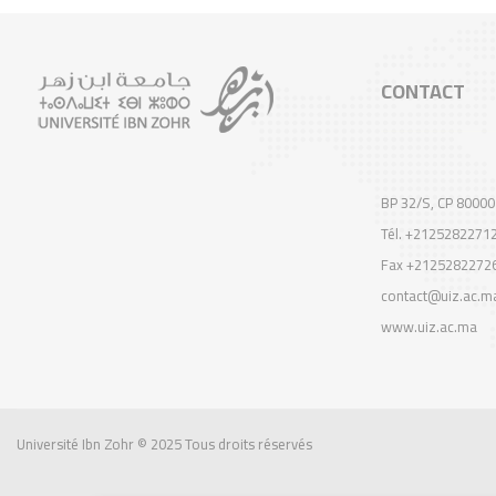
CONTACT
BP 32/S, CP 80000
Tél. +2125282271
Fax +2125282272
contact@uiz.ac.m
www.uiz.ac.ma
Université Ibn Zohr
© 2025 Tous droits réservés