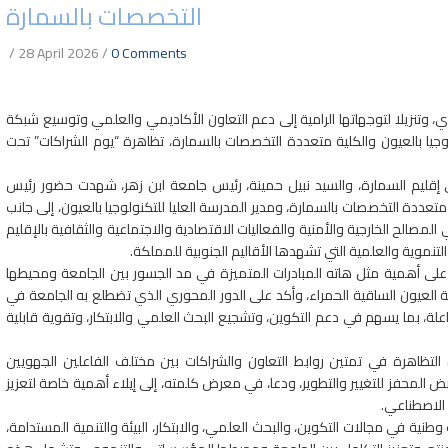
التخصصات بالسمارة
/
28 April 2026
/
0 Comments
 وتنزيلا لتوجهاتها الرامية إلى دعم التعاون الأكاديمي والعلمي وتوسيع شبكة
لوجيا بالعيون والكلية متعددة التخصصات بالسمارة، تظاهرة “يوم الشراكات” تحت
لى إقليم السمارة، والسيد نبيل حمينة، رئيس جامعة ابن زهر، شهدت حضور رئيس
دة التخصصات بالسمارة، ومدير المدرسة العليا للتكنولوجيا بالعيون، إلى جانب
مصالح الخارجية والأمنية والفعاليات الاقتصادية والاجتماعية والثقافية بالإقليم
نموية والعلمية التي تشهدها الأقاليم الجنوبية للمملكة.
على أهمية مثل هاته المبادرات المتميزة في مد الجسور بين الجامعة ومحيطها
 العيون الساقية الحمراء، وأكد على الدور المحوري الذي تضطلع به الجامعة في
لة، بما يسهم في دعم التكوين، وتشجيع البحث العلمي والابتكار، وتقوية قابلية
التظاهرة في تمتين روابط التعاون والشراكات بين مختلف الفاعلين الجهويين
ض المحفز للتغيير والتطوير، ودعا، في معرض كلمته، إلى إيلاء أهمية خاصة لتعزيز
 الاصطناعي.
نية في مجالات التكوين، والبحث العلمي، والابتكار، البيئة والتنمية المستدامة،