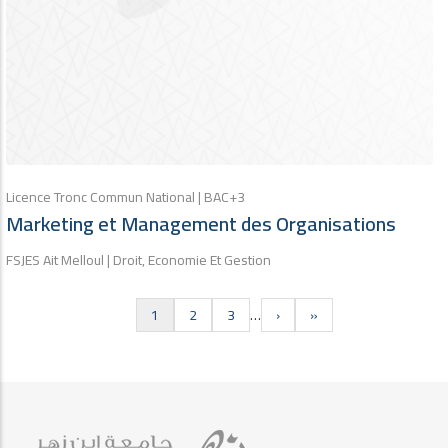
Licence Tronc Commun National | BAC+3
Marketing et Management des Organisations
FSJES Ait Melloul | Droit, Economie Et Gestion
Current
1
Page
2
Page
3
…
Next
›
Last
»
Pagination
page
page
page