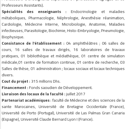
Professeurs Assistants).
Spécialités des enseignants
:
Endocrinologie et maladies
métaboliques, Pharmacologie, Néphrologie, Anesthésie réanimation,
Cardiologie, Médecine Interne, Microbiologie, Anatomie, Maladies
infectieuses, Parasitologie, Biochimie, Histo-Embryologie, Pneumologie,
Biophysique.
Consistance de l’établissement
:
04 amphithéâtres ; 06 salles de
cours, 16 salles de travaux dirigés, 16 laboratoires de travaux
pratiques, 01 bibliothèque et médiathèque, 01 centre de simulation
médicale,01 centre de formation continue, 01 centre de recherche, 03
Salles de thèse, 01 administration ; locaux sociaux et locaux techniques
divers.
Cout du projet
:
315 millions Dhs.
Financement
:
Fonds saoudien de Développement.
Livraison des locaux de la faculté
:
juillet 2017
Partenariat académiques
: faculté de Médecine et des sciences de la
sante Marocaines, Université de Bretagne Occidentale (France),
Université de Porto (Portugal), Université de Las Palmas Gran Canaria
(Espagne), Université Claude Bernard Lyon I (France).