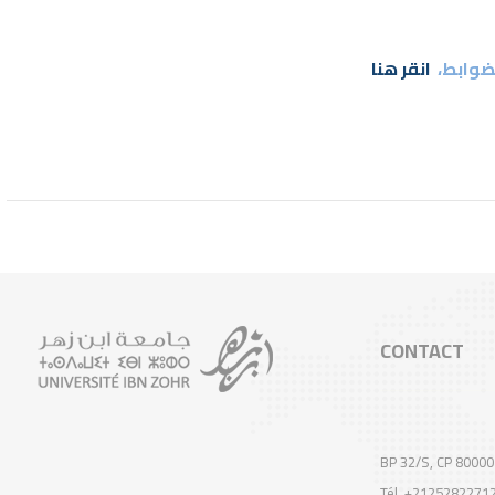
لضوابط،
انقر هنا
CONTACT
BP 32/S, CP 80000
Tél. +2125282271