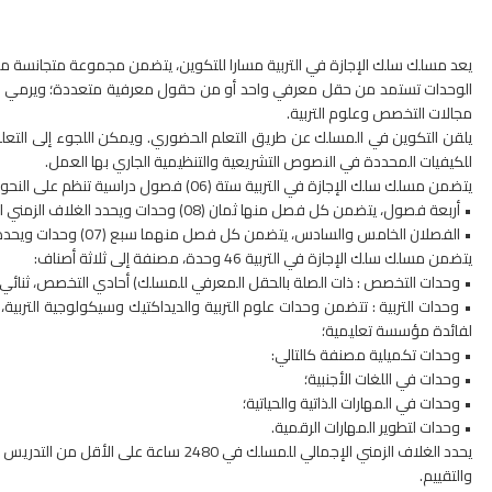
يعد مسلك سلك الإجازة في التربية مسارا للتكوين، يتضمن مجموعة متجانسة م
الوحدات تستمد من حقل معرفي واحد أو من حقول معرفية متعددة؛ ويرمي ا
مجالات التخصص وعلوم التربية.
يلقن التكوين في المسلك عن طريق التعلم الحضوري. ويمكن اللجوء إلى التعلم ع
للكيفيات المحددة في النصوص التشريعية والتنظيمية الجاري بها العمل.
يتضمن مسلك سلك الإجازة في التربية ستة (06) فصول دراسية تنظم على النحو التالي:
• أربعة فصول، يتضمن كل فصل منها ثمان (08) وحدات ويحدد الغلاف الزمني للفصل في 430 ساعة على الأقل من التدريس والتقييم.
• الفصلان الخامس والسادس، يتضمن كل فصل منهما سبع (07) وحدات ويحدد الغلاف الزمني للفصل في 380 ساعة على الأقل من التدريس والتقييم.
يتضمن مسلك سلك الإجازة في التربية 46 وحدة، مصنفة إلى ثلاثة أصناف:
• وحدات التخصص : ذات الصلة بالحقل المعرفي للمسلك) أحادي التخصص، ثنائ
• وحدات التربية : تتضمن وحدات علوم التربية والديداكتيك وسيكولوجية الترب
لفائدة مؤسسة تعليمية؛
• وحدات تكميلية مصنفة كالتالي:
• وحدات في اللغات الأجنبية؛
• وحدات في المهارات الذاتية والحياتية؛
• وحدات لتطوير المهارات الرقمية.
يحدد الغلاف الزمني الإجمالي للمسلك في 2480 ساعة على الأقل من التدريس
والتقييم.