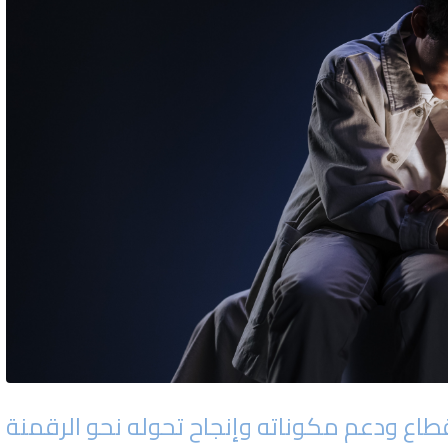
لقطاع ودعم مكوناته وإنجاح تحوله نحو الرقمنة