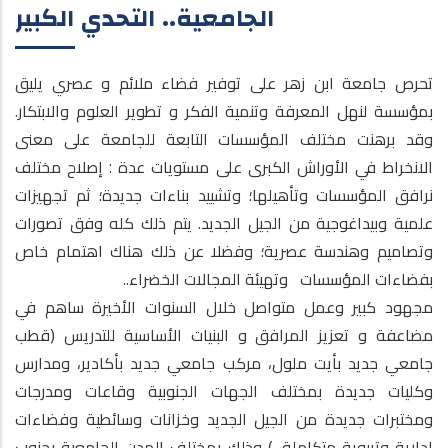
الجامعية.. التحدي الكبير
تحرص جامعة ابن زهر على توفير فضاء ملائم و عصري يليق
بمؤسسة لنهل المعرفة وتنمية الفكر و تطوير العلوم والابتكار.
وقد برهنت مختلف المؤسسات التابعة للجامعة على معنى
الانخراط في الأوراش الكبرى على مستويات عدة : إصلاح مختلف
نرافق المؤسسات وتأهيلها؛ وتشييد بناءات جديدة؛ ثم تجهيزات
علمية وبيداغوجية من الجيل الجديد. يتم ذلك كله وفق تصورات
وتصاميم وهندسة عصرية؛ وفضلا عن ذلك هناك اهتمام خاص
بفضاءات المؤسسات وتهيئة المجالات الخضراء..
مجهود كبير وعمل متواصل خلال السنوات الأخيرة ساهم في
مضاعفة و تعزيز المرافق و البنيات الأساسية للتدريس (قطب
جامعي جديد بأيت ملول، مركب جامعي جديد بأكادير، ومدارس
وكليات جديدة بمختلف الجهات الجنوبية وقاعات ومدرجات
ومختبرات جديدة من الجيل الجديد وخزانات وسائطية وفضاءات
إدارية وتربوية متكاملة...) وذلك بمختلف المدن الجامعية بجنوب