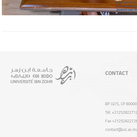
CONTACT
BP 32/S, CP 80000
Tél. +2125282271
Fax +2125282272
contact@uiz.ac.m