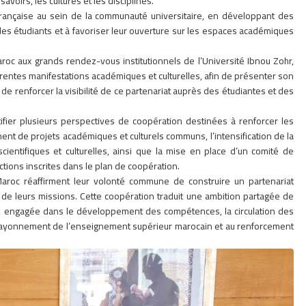
savoirs, les cultures et les disciplines.
e française au sein de la communauté universitaire, en développant des
es étudiants et à favoriser leur ouverture sur les espaces académiques
Maroc aux grands rendez-vous institutionnels de l’Université Ibnou Zohr,
érentes manifestations académiques et culturelles, afin de présenter son
de renforcer la visibilité de ce partenariat auprès des étudiantes et des
fier plusieurs perspectives de coopération destinées à renforcer les
ent de projets académiques et culturels communs, l’intensification de la
 scientifiques et culturelles, ainsi que la mise en place d’un comité de
actions inscrites dans le plan de coopération.
u Maroc réaffirment leur volonté commune de construire un partenariat
té de leurs missions. Cette coopération traduit une ambition partagée de
l, engagée dans le développement des compétences, la circulation des
i au rayonnement de l’enseignement supérieur marocain et au renforcement