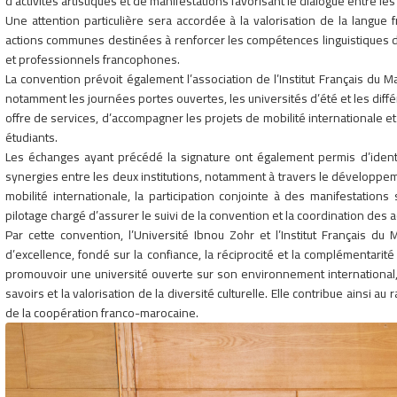
d’activités artistiques et de manifestations favorisant le dialogue entre les 
Une attention particulière sera accordée à la valorisation de la langu
actions communes destinées à renforcer les compétences linguistiques d
et professionnels francophones.
La convention prévoit également l’association de l’Institut Français du 
notamment les journées portes ouvertes, les universités d’été et les diff
offre de services, d’accompagner les projets de mobilité internationale et 
étudiants.
Les échanges ayant précédé la signature ont également permis d’identi
synergies entre les deux institutions, notamment à travers le développem
mobilité internationale, la participation conjointe à des manifestations
pilotage chargé d’assurer le suivi de la convention et la coordination des 
Par cette convention, l’Université Ibnou Zohr et l’Institut Français d
d’excellence, fondé sur la confiance, la réciprocité et la complémentari
promouvoir une université ouverte sur son environnement internationa
savoirs et la valorisation de la diversité culturelle. Elle contribue ains
de la coopération franco-marocaine.