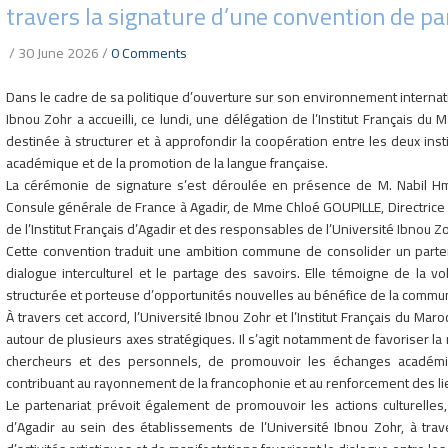
travers la signature d’une convention de pa
/
30 June 2026
/
0 Comments
Dans le cadre de sa politique d’ouverture sur son environnement internatio
Ibnou Zohr a accueilli, ce lundi, une délégation de l’Institut Français du
destinée à structurer et à approfondir la coopération entre les deux insti
académique et de la promotion de la langue française.
La cérémonie de signature s’est déroulée en présence de M. Nabil Hm
Consule générale de France à Agadir, de Mme Chloé GOUPILLE, Directrice G
de l’Institut Français d’Agadir et des responsables de l’Université Ibnou Zo
Cette convention traduit une ambition commune de consolider un partena
dialogue interculturel et le partage des savoirs. Elle témoigne de la
structurée et porteuse d’opportunités nouvelles au bénéfice de la commun
À travers cet accord, l’Université Ibnou Zohr et l’Institut Français du 
autour de plusieurs axes stratégiques. Il s’agit notamment de favoriser la
chercheurs et des personnels, de promouvoir les échanges académiques
contribuant au rayonnement de la francophonie et au renforcement des li
Le partenariat prévoit également de promouvoir les actions culturelles,
d’Agadir au sein des établissements de l’Université Ibnou Zohr, à tra