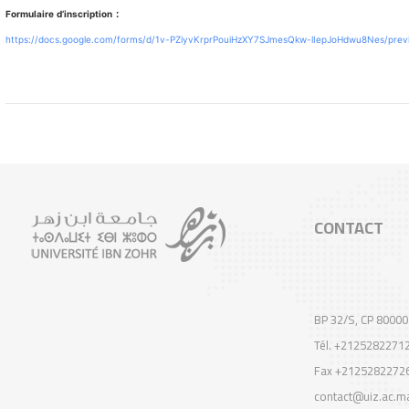
:
Formulaire d’inscription
https://docs.google.com/forms/
d/1v-
PZiyvKrprPouiHzXY7SJmesQkw-
lIepJoHdwu8Nes/prev
CONTACT
BP 32/S, CP 80000
Tél. +2125282271
Fax +2125282272
contact@uiz.ac.m