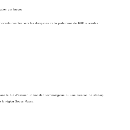
sation par brevet.
novants orientés vers les disciplines de la plateforme de R&D suivantes :
ans le but d’assurer un transfert technologique ou une création de start-up;
de la région Souss Massa;