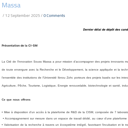
Massa
/
12 September 2025
/
0 Comments
Dernier délai de dépôt des can
Présentation de la CI-SM
La Cité de l’Innovation Souss Massa a pour mission d’accompagner des projets innovants mul
de toute envergure avec la Recherche et le Développement, la science appliquée et la techno
l’ensemble des institutions de l’Université Ibnou Zohr, porteurs des projets basés sur les inte
Agriculture, Pêche, Tourisme, Logistique, Energie renouvelable, biotechnologie et santé, ind
Ce que nous offrons
• Mise à disposition d’un accès à la plateforme de R&D de la CISM, composée de 7 laboratoir
• Accompagnement sur mesure dans un espace de travail dédié, au cœur d’une plateforme
• Valorisation de la recherche à travers un écosystème intégré, favorisant l’incubation et le tr