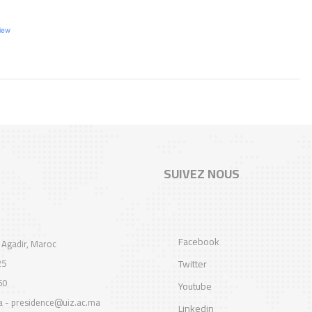
iew
SUIVEZ NOUS
Facebook
 Agadir, Maroc
25
Twitter
60
Youtube
a - presidence@uiz.ac.ma
Linkedin