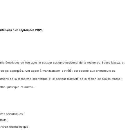
didatures : 22 septembre 2025
tithématiques en lien avec le secteur socioprofessionnel de la région de Souss Massa, et
logie appliquée. Cet appel à manifestation d’intérêt est destiné aux chercheurs de
ractions de la recherche scientifique et le secteur d’activité de la région de Souss Massa :
ustrie, plastique et autres…
es scientifiques ;
 R&D ;
ansfert technologique ;