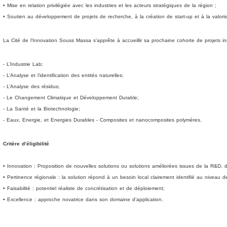
• Mise en relation privilégiée avec les industries et les acteurs stratégiques de la région ;
• Soutien au développement de projets de recherche, à la création de start-up et à la valori
La Cité de l’Innovation Souss Massa s’apprête à accueillir sa prochaine cohorte de projets in
- L’Industrie Lab;
- L’Analyse et l’identification des entités naturelles;
- L’Analyse des résidus;
- Le Changement Climatique et Développement Durable;
- La Santé et la Biotechnologie;
- Eaux, Energie, et Energies Durables - Composites et nanocomposites polymères.
Critère d’éligibilité
• Innovation : Proposition de nouvelles solutions ou solutions améliorées issues de la R&D, d
• Pertinence régionale : la solution répond à un besoin local clairement identifié au niveau 
• Faisabilité : potentiel réaliste de concrétisation et de déploiement;
• Excellence : approche novatrice dans son domaine d’application.